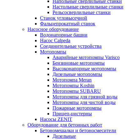
Напольные сверлильные станки
Настольные сверлильные станки
Рельсосверлильные станки
Станок угловысечной
Фальцепрокатный станок
Насосное оборудование
Водонапорные башни
Насос Calpeda
Соединительные устройства
Мотопомпы
Аварийные мотопомпы Varisco
Бензиновые мотопомпы
Высоконапорные мотопомпы
Дизельные мотопомпы
Мотопомпа Meran
Мотопомпы Koshin
Мотопомпы SUBARU
Мотопомпы для грязной воды
Мотопомпы для чистой воды
Пожарные мотопомпы
Прицеп-цистерны
Насосы ZENIT
Оборудование для бетонных работ
Бетономешалки и бетоносмесители
Дизельные