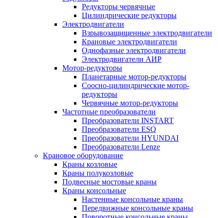
Редукторы червячные
Цилиндрические редукторы
Электродвигатели
Взрывозащищенные электродвигатели
Крановые электродвигатели
Однофазные электродвигатели
Электродвигатели АИР
Мотор-редукторы
Планетарные мотор-редукторы
Соосно-цилиндрические мотор-
редукторы
Червячные мотор-редукторы
Частотные преобразователи
Преобразователи INSTART
Преобразователи ESQ
Преобразователи HYUNDAI
Преобразователи Lenze
Крановое оборудование
Краны козловые
Краны полукозловые
Подвесные мостовые краны
Краны консольные
Настенные консольные краны
Передвижные консольные краны
Поворотные консольные краны