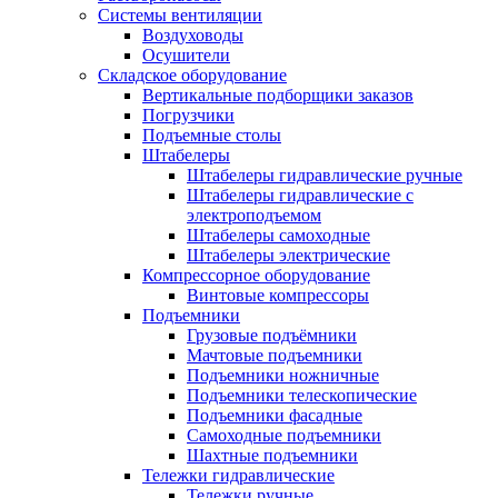
Системы вентиляции
Воздуховоды
Осушители
Складское оборудование
Вертикальные подборщики заказов
Погрузчики
Подъемные столы
Штабелеры
Штабелеры гидравлические ручные
Штабелеры гидравлические с
электроподъемом
Штабелеры самоходные
Штабелеры электрические
Компрессорное оборудование
Винтовые компрессоры
Подъемники
Грузовые подъёмники
Мачтовые подъемники
Подъемники ножничные
Подъемники телескопические
Подъемники фасадные
Самоходные подъемники
Шахтные подъемники
Тележки гидравлические
Тележки ручные