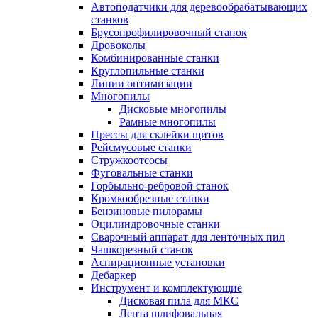
Автоподатчики для деревообрабатывающих
станков
Брусопрофилировочный станок
Дровоколы
Комбинированные станки
Круглопильные станки
Линии оптимизации
Многопилы
Дисковые многопилы
Рамные многопилы
Прессы для склейки щитов
Рейсмусовые станки
Стружкоотсосы
Фуговальные станки
Горбыльно-ребровой станок
Кромкообрезные станки
Бензиновые пилорамы
Оцилиндровочные станки
Сварочный аппарат для ленточных пил
Чашкорезный станок
Аспирационные установки
Дебаркер
Инструмент и комплектующие
Дисковая пила для МКС
Лента шлифовальная