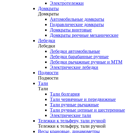
Электротележки
Домкраты
Домкраты
Автомобильные домкраты
Гидравлические домкраты
Домкраты винтовые
Домкраты реечные механические
Лебедки
Лебедки
Лебедки автомобильные
Лебедки барабанные ручные
Лебедки рычажные ручные и МТМ
Электрические лебедки
Подмости
Подмости
Тали
Тали
Тали болгария
Тали червячные и передвижные
Тали ручные рычажные
Тали ручные цепные и шестеренные
Электрические тали
Тележки к тельферу, тали ручной
Тележки к тельферу, тали ручной
Весы крановые, динамометры