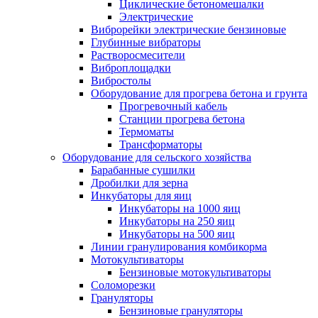
Циклические бетономешалки
Электрические
Виброрейки электрические бензиновые
Глубинные вибраторы
Растворосмесители
Виброплощадки
Вибростолы
Оборудование для прогрева бетона и грунта
Прогревочный кабель
Станции прогрева бетона
Термоматы
Трансформаторы
Оборудование для сельского хозяйства
Барабанные сушилки
Дробилки для зерна
Инкубаторы для яиц
Инкубаторы на 1000 яиц
Инкубаторы на 250 яиц
Инкубаторы на 500 яиц
Линии гранулирования комбикорма
Мотокультиваторы
Бензиновые мотокультиваторы
Соломорезки
Грануляторы
Бензиновые грануляторы