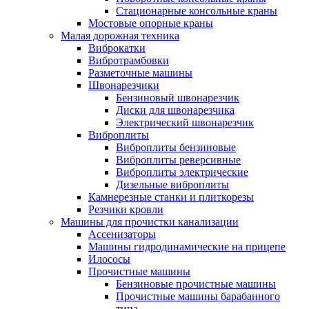
Стационарные консольные краны
Мостовые опорные краны
Малая дорожная техника
Виброкатки
Вибротрамбовки
Разметочные машины
Швонарезчики
Бензиновый швонарезчик
Диски для швонарезчика
Электрический швонарезчик
Виброплиты
Виброплиты бензиновые
Виброплиты реверсивные
Виброплиты электрические
Дизельные виброплиты
Камнерезные станки и плиткорезы
Резчики кровли
Машины для прочистки канализации
Ассенизаторы
Машины гидродинамические на прицепе
Илососы
Прочистные машины
Бензиновые прочистные машины
Прочистные машины барабанного
типа