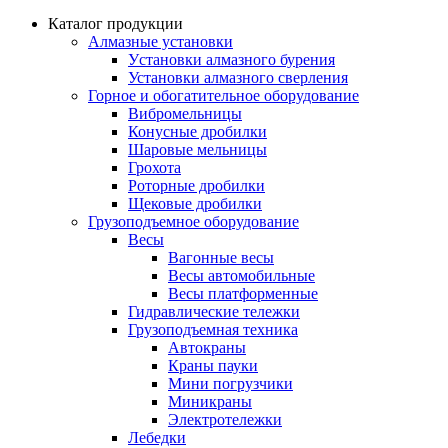
Каталог продукции
Алмазные установки
Уcтановки алмазного бурения
Установки алмазного сверления
Горное и обогатительное оборудование
Вибромельницы
Конусные дробилки
Шаровые мельницы
Грохота
Роторные дробилки
Щековые дробилки
Грузоподъемное оборудование
Весы
Вагонные весы
Весы автомобильные
Весы платформенные
Гидравлические тележки
Грузоподъемная техника
Автокраны
Краны пауки
Мини погрузчики
Миникраны
Электротележки
Лебедки