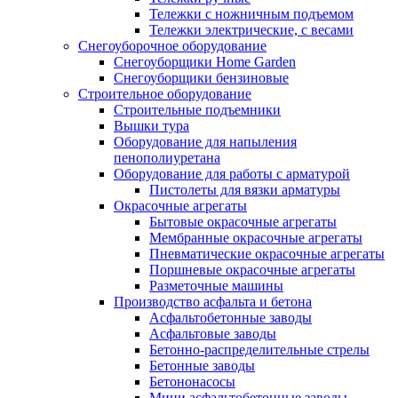
Тележки с ножничным подъемом
Тележки электрические, с весами
Снегоуборочное оборудование
Снегоуборщики Home Garden
Снегоуборщики бензиновые
Строительное оборудование
Cтроительные подъемники
Вышки тура
Оборудование для напыления
пенополиуретана
Оборудование для работы с арматурой
Пистолеты для вязки арматуры
Окрасочные агрегаты
Бытовые окрасочные агрегаты
Мембранные окрасочные агрегаты
Пневматические окрасочные агрегаты
Поршневые окрасочные агрегаты
Разметочные машины
Производство асфальта и бетона
Асфальтобетонные заводы
Асфальтовые заводы
Бетонно-распределительные стрелы
Бетонные заводы
Бетононасосы
Мини асфальтобетонные заводы