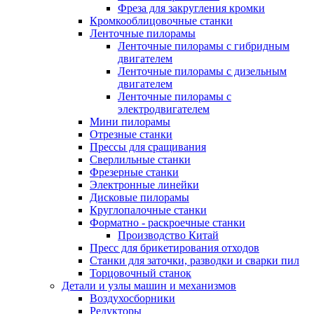
Фреза для закругления кромки
Кромкооблицовочные станки
Ленточные пилорамы
Ленточные пилорамы с гибридным
двигателем
Ленточные пилорамы с дизельным
двигателем
Ленточные пилорамы с
электродвигателем
Мини пилорамы
Отрезные станки
Прессы для сращивания
Сверлильные станки
Фрезерные станки
Электронные линейки
Дисковые пилорамы
Круглопалочные станки
Форматно - раскроечные станки
Производство Китай
Пресс для брикетирования отходов
Станки для заточки, разводки и сварки пил
Торцовочный станок
Детали и узлы машин и механизмов
Воздухосборники
Редукторы