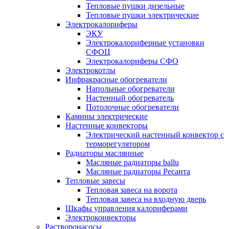
Тепловые пушки дизельные
Тепловые пушки электрические
Электрокалориферы
ЭКУ
Электрокалориферные установки
СФОЦ
Электрокалориферы СФО
Электрокотлы
Инфракрасные обогреватели
Напольные обогреватели
Настенный обогреватель
Потолочные обогреватели
Камины электрические
Настенные конвекторы
Электрический настенный конвектор с
терморегулятором
Радиаторы маслянные
Масляные радиаторы ballu
Масляные радиаторы Ресанта
Тепловые завесы
Тепловая завеса на ворота
Тепловая завеса на входную дверь
Шкафы управления калориферами
Электроконвекторы
Растворонасосы