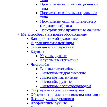
Прочистные машины секционного
типа
Прочистные машины спирального
типа
Прочистные машины штангового
(стержневого) типа
Электрические прочистные машины
Металлообрабатывающее оборудование
Вальцовочное оборудование
Гидравлические ножницы
Зиговочное оборудование
Клуппы
Клуппы ручные
Клуппы электрические
Листогибы
Вальцы листогибные
Листогибы гидравлические
Листогибы магнитные
Листогибы ручные
Листогибы с электроприводом
Оборудование для производства
Оборудование для производства профлиста
Пескоструйные установки
Профилегибы ручные