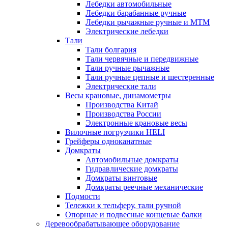
Лебедки автомобильные
Лебедки барабанные ручные
Лебедки рычажные ручные и МТМ
Электрические лебедки
Тали
Тали болгария
Тали червячные и передвижные
Тали ручные рычажные
Тали ручные цепные и шестеренные
Электрические тали
Весы крановые, динамометры
Производства Китай
Производства России
Электронные крановые весы
Вилочные погрузчики HELI
Грейферы одноканатные
Домкраты
Автомобильные домкраты
Гидравлические домкраты
Домкраты винтовые
Домкраты реечные механические
Подмости
Тележки к тельферу, тали ручной
Опорные и подвесные концевые балки
Деревообрабатывающее оборудование