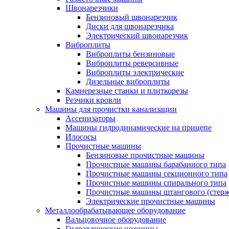
Швонарезчики
Бензиновый швонарезчик
Диски для швонарезчика
Электрический швонарезчик
Виброплиты
Виброплиты бензиновые
Виброплиты реверсивные
Виброплиты электрические
Дизельные виброплиты
Камнерезные станки и плиткорезы
Резчики кровли
Машины для прочистки канализации
Ассенизаторы
Машины гидродинамические на прицепе
Илососы
Прочистные машины
Бензиновые прочистные машины
Прочистные машины барабанного типа
Прочистные машины секционного типа
Прочистные машины спирального типа
Прочистные машины штангового (стерж
Электрические прочистные машины
Металлообрабатывающее оборудование
Вальцовочное оборудование
Гидравлические ножницы