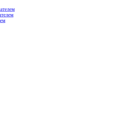
ателем
ателем
лем