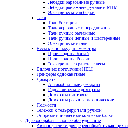
Лебедки барабанные ручные
Лебедки рычажные ручные и МТМ
Электрические лебедки
Тали
Тали болгария
Тали червячные и передвижные
Тали ручные рычажные
Тали ручные цепные и шестеренные
Электрические тали
Весы крановые, динамометры
Производства Китай
Производства России
Электронные крановые весы
Вилочные погрузчики HELI
Грейферы одноканатные
Домкраты
Автомобильные домкраты
Гидравлические домкраты
Домкраты винтовые
Домкраты реечные механические
Подмости
Тележки к тельферу, тали ручной
Опорные и подвесные концевые балки
Деревообрабатывающее оборудование
Автоподатчики для деревообрабатывающих с