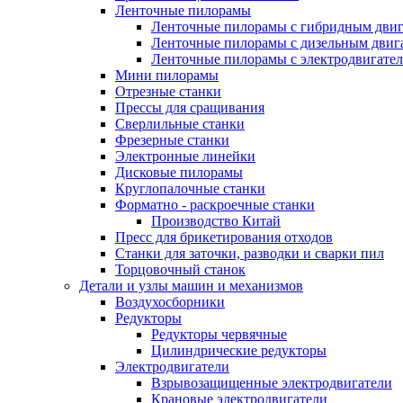
Ленточные пилорамы
Ленточные пилорамы с гибридным двиг
Ленточные пилорамы с дизельным двиг
Ленточные пилорамы с электродвигате
Мини пилорамы
Отрезные станки
Прессы для сращивания
Сверлильные станки
Фрезерные станки
Электронные линейки
Дисковые пилорамы
Круглопалочные станки
Форматно - раскроечные станки
Производство Китай
Пресс для брикетирования отходов
Станки для заточки, разводки и сварки пил
Торцовочный станок
Детали и узлы машин и механизмов
Воздухосборники
Редукторы
Редукторы червячные
Цилиндрические редукторы
Электродвигатели
Взрывозащищенные электродвигатели
Крановые электродвигатели