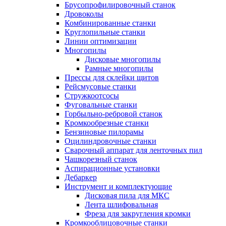
Брусопрофилировочный станок
Дровоколы
Комбинированные станки
Круглопильные станки
Линии оптимизации
Многопилы
Дисковые многопилы
Рамные многопилы
Прессы для склейки щитов
Рейсмусовые станки
Стружкоотсосы
Фуговальные станки
Горбыльно-ребровой станок
Кромкообрезные станки
Бензиновые пилорамы
Оцилиндровочные станки
Сварочный аппарат для ленточных пил
Чашкорезный станок
Аспирационные установки
Дебаркер
Инструмент и комплектующие
Дисковая пила для МКС
Лента шлифовальная
Фреза для закругления кромки
Кромкооблицовочные станки