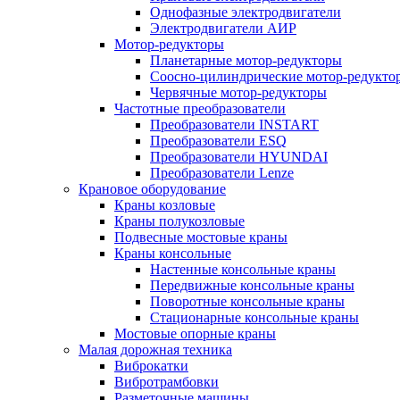
Однофазные электродвигатели
Электродвигатели АИР
Мотор-редукторы
Планетарные мотор-редукторы
Соосно-цилиндрические мотор-редукто
Червячные мотор-редукторы
Частотные преобразователи
Преобразователи INSTART
Преобразователи ESQ
Преобразователи HYUNDAI
Преобразователи Lenze
Крановое оборудование
Краны козловые
Краны полукозловые
Подвесные мостовые краны
Краны консольные
Настенные консольные краны
Передвижные консольные краны
Поворотные консольные краны
Стационарные консольные краны
Мостовые опорные краны
Малая дорожная техника
Виброкатки
Вибротрамбовки
Разметочные машины