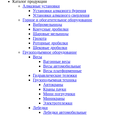
Каталог продукции
Алмазные установки
Уcтановки алмазного бурения
Установки алмазного сверления
Горное и обогатительное оборудование
Вибромельницы
Конусные дробилки
Шаровые мельницы
Грохота
Роторные дробилки
Щековые дробилки
Грузоподъемное оборудование
Весы
Вагонные весы
Весы автомобильные
Весы платформенные
Гидравлические тележки
Грузоподъемная техника
Автокраны
Краны пауки
Мини погрузчики
Миникраны
Электротележки
Лебедки
Лебедки автомобильные