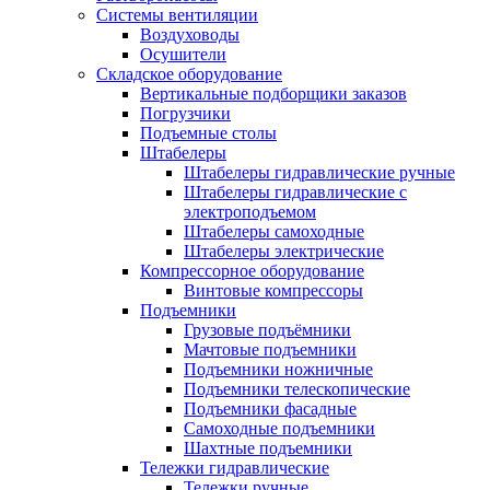
Системы вентиляции
Воздуховоды
Осушители
Складское оборудование
Вертикальные подборщики заказов
Погрузчики
Подъемные столы
Штабелеры
Штабелеры гидравлические ручные
Штабелеры гидравлические с
электроподъемом
Штабелеры самоходные
Штабелеры электрические
Компрессорное оборудование
Винтовые компрессоры
Подъемники
Грузовые подъёмники
Мачтовые подъемники
Подъемники ножничные
Подъемники телескопические
Подъемники фасадные
Самоходные подъемники
Шахтные подъемники
Тележки гидравлические
Тележки ручные