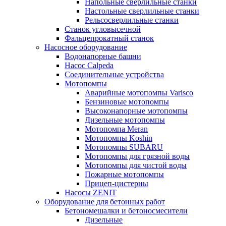
Напольные сверлильные станки
Настольные сверлильные станки
Рельсосверлильные станки
Станок угловысечной
Фальцепрокатный станок
Насосное оборудование
Водонапорные башни
Насос Calpeda
Соединительные устройства
Мотопомпы
Аварийные мотопомпы Varisco
Бензиновые мотопомпы
Высоконапорные мотопомпы
Дизельные мотопомпы
Мотопомпа Meran
Мотопомпы Koshin
Мотопомпы SUBARU
Мотопомпы для грязной воды
Мотопомпы для чистой воды
Пожарные мотопомпы
Прицеп-цистерны
Насосы ZENIT
Оборудование для бетонных работ
Бетономешалки и бетоносмесители
Дизельные