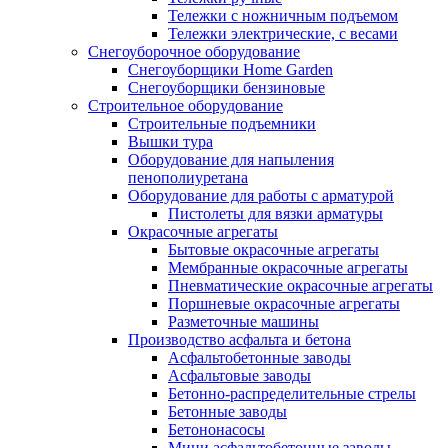
Тележки с ножничным подъемом
Тележки электрические, с весами
Снегоуборочное оборудование
Снегоуборщики Home Garden
Снегоуборщики бензиновые
Строительное оборудование
Cтроительные подъемники
Вышки тура
Оборудование для напыления
пенополиуретана
Оборудование для работы с арматурой
Пистолеты для вязки арматуры
Окрасочные агрегаты
Бытовые окрасочные агрегаты
Мембранные окрасочные агрегаты
Пневматические окрасочные агрегаты
Поршневые окрасочные агрегаты
Разметочные машины
Производство асфальта и бетона
Асфальтобетонные заводы
Асфальтовые заводы
Бетонно-распределительные стрелы
Бетонные заводы
Бетононасосы
Мини асфальтобетонные заводы