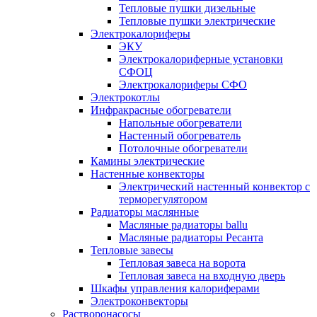
Тепловые пушки дизельные
Тепловые пушки электрические
Электрокалориферы
ЭКУ
Электрокалориферные установки
СФОЦ
Электрокалориферы СФО
Электрокотлы
Инфракрасные обогреватели
Напольные обогреватели
Настенный обогреватель
Потолочные обогреватели
Камины электрические
Настенные конвекторы
Электрический настенный конвектор с
терморегулятором
Радиаторы маслянные
Масляные радиаторы ballu
Масляные радиаторы Ресанта
Тепловые завесы
Тепловая завеса на ворота
Тепловая завеса на входную дверь
Шкафы управления калориферами
Электроконвекторы
Растворонасосы