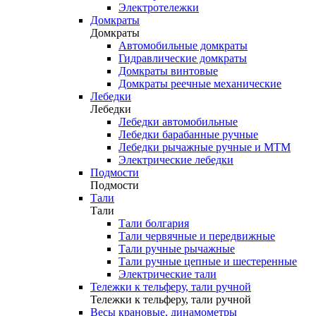
Электротележки
Домкраты
Домкраты
Автомобильные домкраты
Гидравлические домкраты
Домкраты винтовые
Домкраты реечные механические
Лебедки
Лебедки
Лебедки автомобильные
Лебедки барабанные ручные
Лебедки рычажные ручные и МТМ
Электрические лебедки
Подмости
Подмости
Тали
Тали
Тали болгария
Тали червячные и передвижные
Тали ручные рычажные
Тали ручные цепные и шестеренные
Электрические тали
Тележки к тельферу, тали ручной
Тележки к тельферу, тали ручной
Весы крановые, динамометры