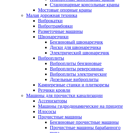
Стационарные консольные краны
Мостовые опорные краны
Малая дорожная техника
Виброкатки
Вибротрамбовки
Разметочные машины
Швонарезчики
Бензиновый швонарезчик
Диски для швонарезчика
Электрический швонарезчик
Виброплиты
Виброплиты бензиновые
Виброплиты реверсивные
Виброплиты электрические
Дизельные виброплиты
Камнерезные станки и плиткорезы
Резчики кровли
Машины для прочистки канализации
Ассенизаторы
Машины гидродинамические на прицепе
Илососы
Прочистные машины
Бензиновые прочистные машины
Прочистные машины барабанного
типа