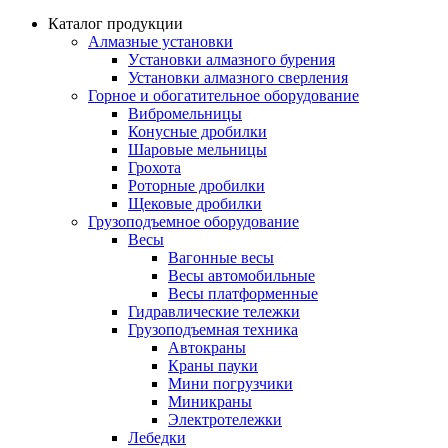
Каталог продукции
Алмазные установки
Уcтановки алмазного бурения
Установки алмазного сверления
Горное и обогатительное оборудование
Вибромельницы
Конусные дробилки
Шаровые мельницы
Грохота
Роторные дробилки
Щековые дробилки
Грузоподъемное оборудование
Весы
Вагонные весы
Весы автомобильные
Весы платформенные
Гидравлические тележки
Грузоподъемная техника
Автокраны
Краны пауки
Мини погрузчики
Миникраны
Электротележки
Лебедки