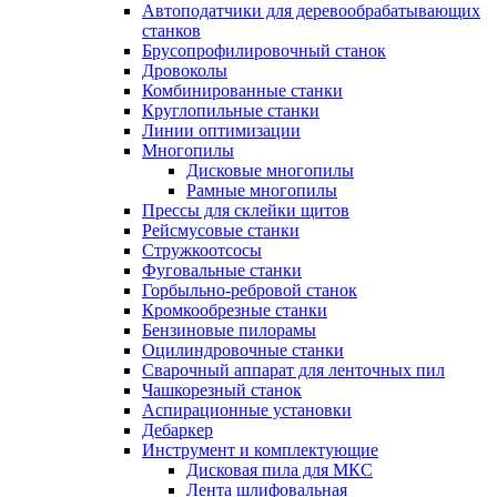
Автоподатчики для деревообрабатывающих
станков
Брусопрофилировочный станок
Дровоколы
Комбинированные станки
Круглопильные станки
Линии оптимизации
Многопилы
Дисковые многопилы
Рамные многопилы
Прессы для склейки щитов
Рейсмусовые станки
Стружкоотсосы
Фуговальные станки
Горбыльно-ребровой станок
Кромкообрезные станки
Бензиновые пилорамы
Оцилиндровочные станки
Сварочный аппарат для ленточных пил
Чашкорезный станок
Аспирационные установки
Дебаркер
Инструмент и комплектующие
Дисковая пила для МКС
Лента шлифовальная