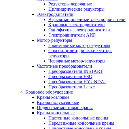
Редукторы червячные
Цилиндрические редукторы
Электродвигатели
Взрывозащищенные электродвигатели
Крановые электродвигатели
Однофазные электродвигатели
Электродвигатели АИР
Мотор-редукторы
Планетарные мотор-редукторы
Соосно-цилиндрические мотор-
редукторы
Червячные мотор-редукторы
Частотные преобразователи
Преобразователи INSTART
Преобразователи ESQ
Преобразователи HYUNDAI
Преобразователи Lenze
Крановое оборудование
Краны козловые
Краны полукозловые
Подвесные мостовые краны
Краны консольные
Настенные консольные краны
Передвижные консольные краны
Поворотные консольные краны