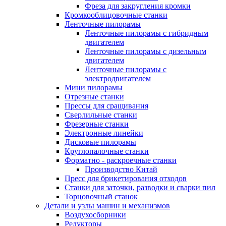
Фреза для закругления кромки
Кромкооблицовочные станки
Ленточные пилорамы
Ленточные пилорамы с гибридным
двигателем
Ленточные пилорамы с дизельным
двигателем
Ленточные пилорамы с
электродвигателем
Мини пилорамы
Отрезные станки
Прессы для сращивания
Сверлильные станки
Фрезерные станки
Электронные линейки
Дисковые пилорамы
Круглопалочные станки
Форматно - раскроечные станки
Производство Китай
Пресс для брикетирования отходов
Станки для заточки, разводки и сварки пил
Торцовочный станок
Детали и узлы машин и механизмов
Воздухосборники
Редукторы