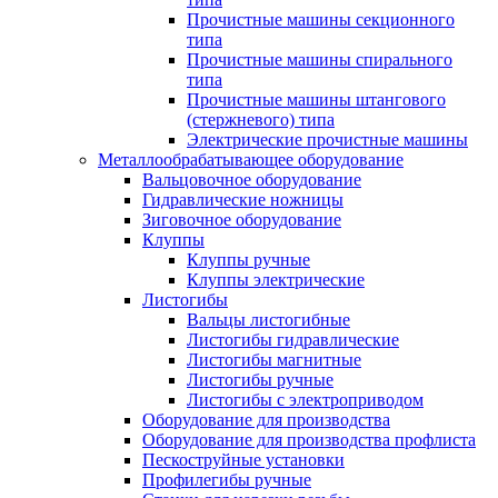
Прочистные машины секционного
типа
Прочистные машины спирального
типа
Прочистные машины штангового
(стержневого) типа
Электрические прочистные машины
Металлообрабатывающее оборудование
Вальцовочное оборудование
Гидравлические ножницы
Зиговочное оборудование
Клуппы
Клуппы ручные
Клуппы электрические
Листогибы
Вальцы листогибные
Листогибы гидравлические
Листогибы магнитные
Листогибы ручные
Листогибы с электроприводом
Оборудование для производства
Оборудование для производства профлиста
Пескоструйные установки
Профилегибы ручные