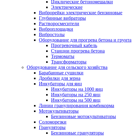
Циклические бетономешалки
Электрические
Виброрейки электрические бензиновые
Глубинные вибраторы
Растворосмесители
Виброплощадки
Вибростолы
Оборудование для прогрева бетона и грунта
Прогревочный кабель
Станции прогрева бетона
Термоматы
Трансформаторы
Оборудование для сельского хозяйства
Барабанные сушилки
Дробилки для зерна
Инкубаторы для яиц
Инкубаторы на 1000 яиц
Инкубаторы на 250 яиц
Инкубаторы на 500 яиц
Линии гранулирования комбикорма
Мотокультиваторы
Бензиновые мотокультиваторы
Соломорезки
Грануляторы
Бензиновые грануляторы