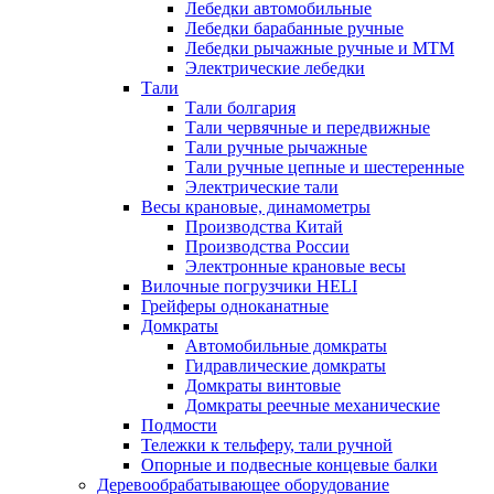
Лебедки автомобильные
Лебедки барабанные ручные
Лебедки рычажные ручные и МТМ
Электрические лебедки
Тали
Тали болгария
Тали червячные и передвижные
Тали ручные рычажные
Тали ручные цепные и шестеренные
Электрические тали
Весы крановые, динамометры
Производства Китай
Производства России
Электронные крановые весы
Вилочные погрузчики HELI
Грейферы одноканатные
Домкраты
Автомобильные домкраты
Гидравлические домкраты
Домкраты винтовые
Домкраты реечные механические
Подмости
Тележки к тельферу, тали ручной
Опорные и подвесные концевые балки
Деревообрабатывающее оборудование