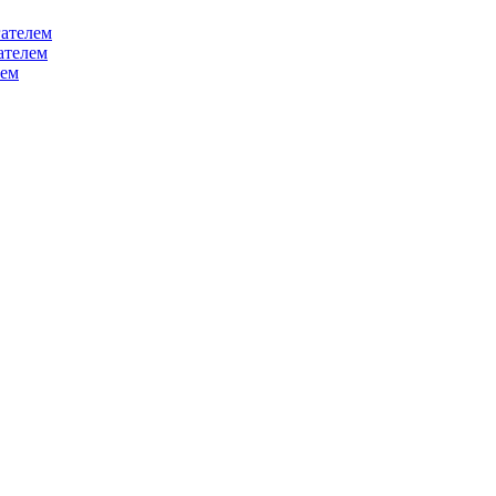
ателем
ателем
лем