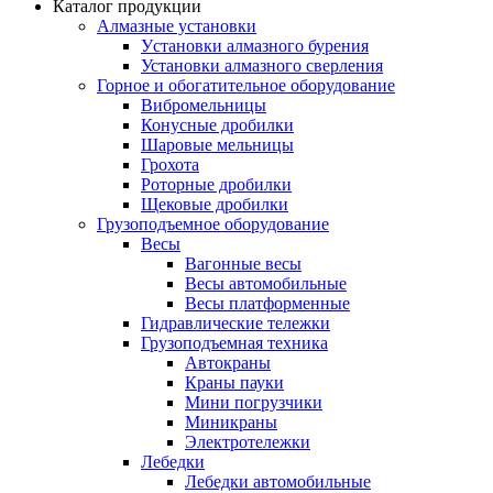
Каталог продукции
Алмазные установки
Уcтановки алмазного бурения
Установки алмазного сверления
Горное и обогатительное оборудование
Вибромельницы
Конусные дробилки
Шаровые мельницы
Грохота
Роторные дробилки
Щековые дробилки
Грузоподъемное оборудование
Весы
Вагонные весы
Весы автомобильные
Весы платформенные
Гидравлические тележки
Грузоподъемная техника
Автокраны
Краны пауки
Мини погрузчики
Миникраны
Электротележки
Лебедки
Лебедки автомобильные