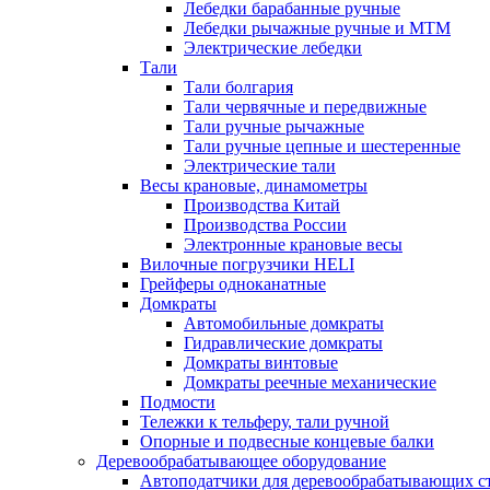
Лебедки барабанные ручные
Лебедки рычажные ручные и МТМ
Электрические лебедки
Тали
Тали болгария
Тали червячные и передвижные
Тали ручные рычажные
Тали ручные цепные и шестеренные
Электрические тали
Весы крановые, динамометры
Производства Китай
Производства России
Электронные крановые весы
Вилочные погрузчики HELI
Грейферы одноканатные
Домкраты
Автомобильные домкраты
Гидравлические домкраты
Домкраты винтовые
Домкраты реечные механические
Подмости
Тележки к тельферу, тали ручной
Опорные и подвесные концевые балки
Деревообрабатывающее оборудование
Автоподатчики для деревообрабатывающих с