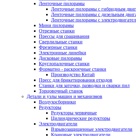
Ленточные пилорамы
Ленточные пилорамы с гибридным двиг
Ленточные пилорамы с дизельным двиг
Ленточные пилорамы с электродвигате
Мини пилорамы
Отрезные станки
Прессы для сращивания
Сверлильные станки
Фрезерные станки
Электронные линейки
Дисковые пилорамы
Круглопалочные станки
Форматно - раскроечные станки
Производство Китай
Пресс для брикетирования отходов
Станки для заточки, разводки и сварки пил
Торцовочный станок
Детали и узлы машин и механизмов
Воздухосборники
Редукторы
Редукторы червячные
Цилиндрические редукторы
Электродвигатели
Взрывозащищенные электродвигатели
Крановые электродвигатели