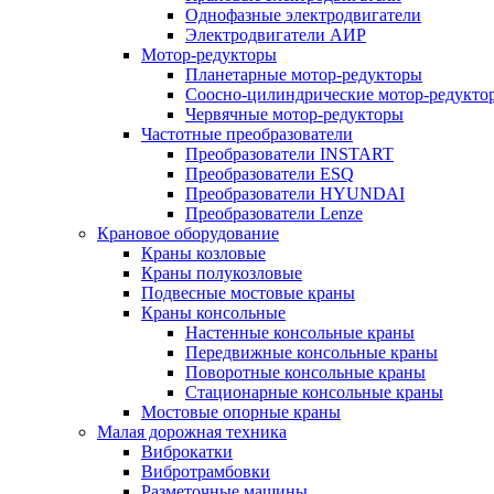
Однофазные электродвигатели
Электродвигатели АИР
Мотор-редукторы
Планетарные мотор-редукторы
Соосно-цилиндрические мотор-редукто
Червячные мотор-редукторы
Частотные преобразователи
Преобразователи INSTART
Преобразователи ESQ
Преобразователи HYUNDAI
Преобразователи Lenze
Крановое оборудование
Краны козловые
Краны полукозловые
Подвесные мостовые краны
Краны консольные
Настенные консольные краны
Передвижные консольные краны
Поворотные консольные краны
Стационарные консольные краны
Мостовые опорные краны
Малая дорожная техника
Виброкатки
Вибротрамбовки
Разметочные машины