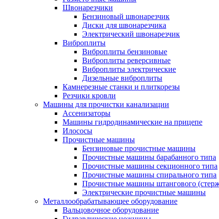
Швонарезчики
Бензиновый швонарезчик
Диски для швонарезчика
Электрический швонарезчик
Виброплиты
Виброплиты бензиновые
Виброплиты реверсивные
Виброплиты электрические
Дизельные виброплиты
Камнерезные станки и плиткорезы
Резчики кровли
Машины для прочистки канализации
Ассенизаторы
Машины гидродинамические на прицепе
Илососы
Прочистные машины
Бензиновые прочистные машины
Прочистные машины барабанного типа
Прочистные машины секционного типа
Прочистные машины спирального типа
Прочистные машины штангового (стерж
Электрические прочистные машины
Металлообрабатывающее оборудование
Вальцовочное оборудование
Гидравлические ножницы