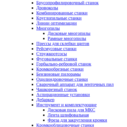
Брусопрофилировочный станок
Дровоколы
Комбинированные станки
Круглопильные станки
Линии оптимизации
Многопилы
Дисковые многопилы
Рамные многопилы
Прессы для склейки щитов
Рейсмусовые станки
Стружкоотсосы
Фуговальные станки
Горбыльно-ребровой станок
Кромкообрезные станки
Бензиновые пилорамы
Оцилиндровочные станки
Сварочный аппарат для ленточных пил
Чашкорезный станок
Аспирационные установки
Дебаркер
Инструмент и комплектующие
Дисковая пила для МКС
Лента шлифовальная
Фреза для закругления кромки
Кромкооблицовочные станки