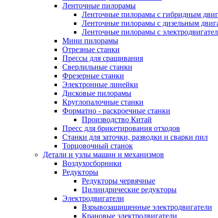
Ленточные пилорамы
Ленточные пилорамы с гибридным двиг
Ленточные пилорамы с дизельным двиг
Ленточные пилорамы с электродвигате
Мини пилорамы
Отрезные станки
Прессы для сращивания
Сверлильные станки
Фрезерные станки
Электронные линейки
Дисковые пилорамы
Круглопалочные станки
Форматно - раскроечные станки
Производство Китай
Пресс для брикетирования отходов
Станки для заточки, разводки и сварки пил
Торцовочный станок
Детали и узлы машин и механизмов
Воздухосборники
Редукторы
Редукторы червячные
Цилиндрические редукторы
Электродвигатели
Взрывозащищенные электродвигатели
Крановые электродвигатели