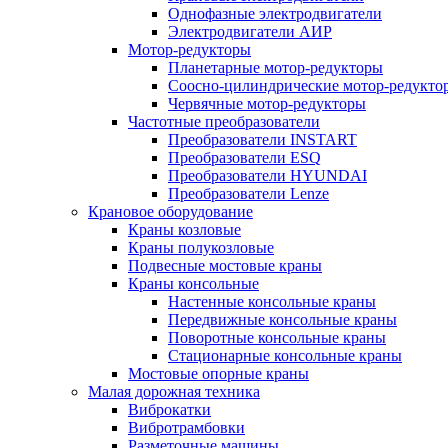
Однофазные электродвигатели
Электродвигатели АИР
Мотор-редукторы
Планетарные мотор-редукторы
Соосно-цилиндрические мотор-редукто
Червячные мотор-редукторы
Частотные преобразователи
Преобразователи INSTART
Преобразователи ESQ
Преобразователи HYUNDAI
Преобразователи Lenze
Крановое оборудование
Краны козловые
Краны полукозловые
Подвесные мостовые краны
Краны консольные
Настенные консольные краны
Передвижные консольные краны
Поворотные консольные краны
Стационарные консольные краны
Мостовые опорные краны
Малая дорожная техника
Виброкатки
Вибротрамбовки
Разметочные машины