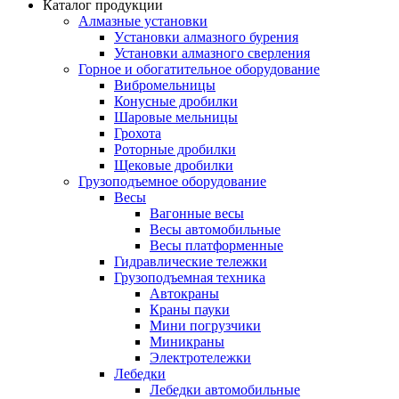
Каталог продукции
Алмазные установки
Уcтановки алмазного бурения
Установки алмазного сверления
Горное и обогатительное оборудование
Вибромельницы
Конусные дробилки
Шаровые мельницы
Грохота
Роторные дробилки
Щековые дробилки
Грузоподъемное оборудование
Весы
Вагонные весы
Весы автомобильные
Весы платформенные
Гидравлические тележки
Грузоподъемная техника
Автокраны
Краны пауки
Мини погрузчики
Миникраны
Электротележки
Лебедки
Лебедки автомобильные