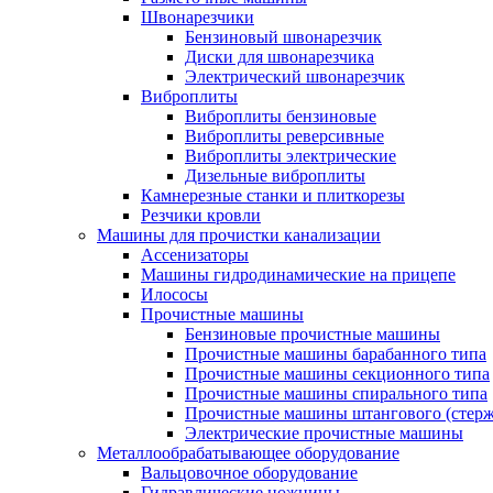
Швонарезчики
Бензиновый швонарезчик
Диски для швонарезчика
Электрический швонарезчик
Виброплиты
Виброплиты бензиновые
Виброплиты реверсивные
Виброплиты электрические
Дизельные виброплиты
Камнерезные станки и плиткорезы
Резчики кровли
Машины для прочистки канализации
Ассенизаторы
Машины гидродинамические на прицепе
Илососы
Прочистные машины
Бензиновые прочистные машины
Прочистные машины барабанного типа
Прочистные машины секционного типа
Прочистные машины спирального типа
Прочистные машины штангового (стерж
Электрические прочистные машины
Металлообрабатывающее оборудование
Вальцовочное оборудование
Гидравлические ножницы