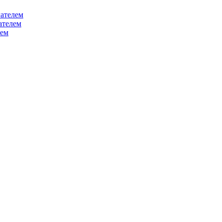
ателем
ателем
лем