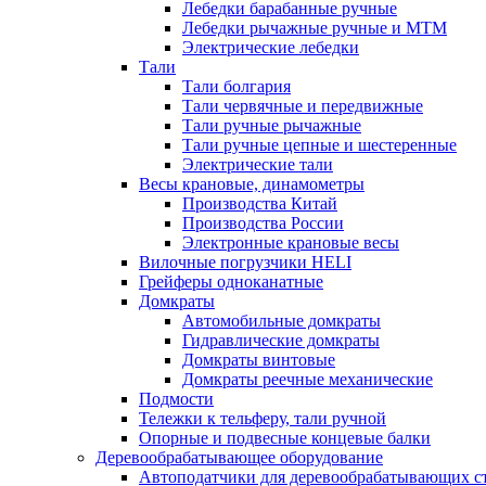
Лебедки барабанные ручные
Лебедки рычажные ручные и МТМ
Электрические лебедки
Тали
Тали болгария
Тали червячные и передвижные
Тали ручные рычажные
Тали ручные цепные и шестеренные
Электрические тали
Весы крановые, динамометры
Производства Китай
Производства России
Электронные крановые весы
Вилочные погрузчики HELI
Грейферы одноканатные
Домкраты
Автомобильные домкраты
Гидравлические домкраты
Домкраты винтовые
Домкраты реечные механические
Подмости
Тележки к тельферу, тали ручной
Опорные и подвесные концевые балки
Деревообрабатывающее оборудование
Автоподатчики для деревообрабатывающих с