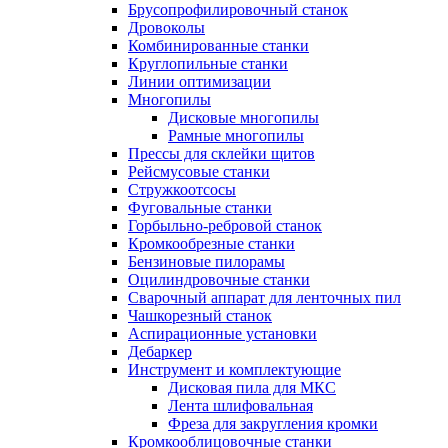
Брусопрофилировочный станок
Дровоколы
Комбинированные станки
Круглопильные станки
Линии оптимизации
Многопилы
Дисковые многопилы
Рамные многопилы
Прессы для склейки щитов
Рейсмусовые станки
Стружкоотсосы
Фуговальные станки
Горбыльно-ребровой станок
Кромкообрезные станки
Бензиновые пилорамы
Оцилиндровочные станки
Сварочный аппарат для ленточных пил
Чашкорезный станок
Аспирационные установки
Дебаркер
Инструмент и комплектующие
Дисковая пила для МКС
Лента шлифовальная
Фреза для закругления кромки
Кромкооблицовочные станки