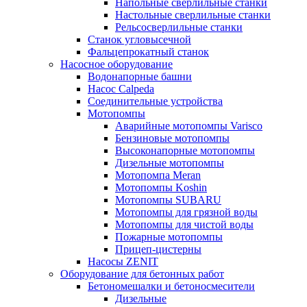
Напольные сверлильные станки
Настольные сверлильные станки
Рельсосверлильные станки
Станок угловысечной
Фальцепрокатный станок
Насосное оборудование
Водонапорные башни
Насос Calpeda
Соединительные устройства
Мотопомпы
Аварийные мотопомпы Varisco
Бензиновые мотопомпы
Высоконапорные мотопомпы
Дизельные мотопомпы
Мотопомпа Meran
Мотопомпы Koshin
Мотопомпы SUBARU
Мотопомпы для грязной воды
Мотопомпы для чистой воды
Пожарные мотопомпы
Прицеп-цистерны
Насосы ZENIT
Оборудование для бетонных работ
Бетономешалки и бетоносмесители
Дизельные