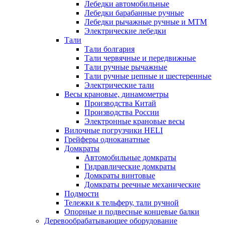
Лебедки автомобильные
Лебедки барабанные ручные
Лебедки рычажные ручные и МТМ
Электрические лебедки
Тали
Тали болгария
Тали червячные и передвижные
Тали ручные рычажные
Тали ручные цепные и шестеренные
Электрические тали
Весы крановые, динамометры
Производства Китай
Производства России
Электронные крановые весы
Вилочные погрузчики HELI
Грейферы одноканатные
Домкраты
Автомобильные домкраты
Гидравлические домкраты
Домкраты винтовые
Домкраты реечные механические
Подмости
Тележки к тельферу, тали ручной
Опорные и подвесные концевые балки
Деревообрабатывающее оборудование