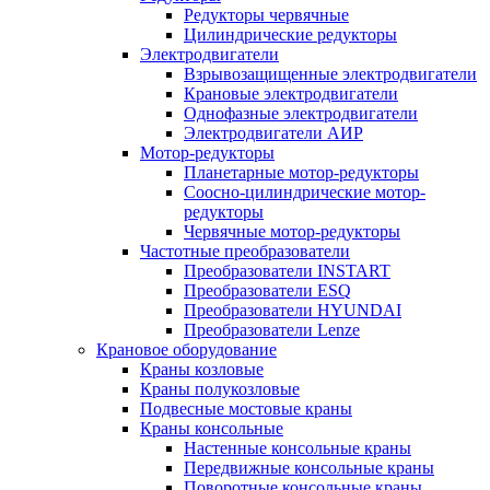
Редукторы червячные
Цилиндрические редукторы
Электродвигатели
Взрывозащищенные электродвигатели
Крановые электродвигатели
Однофазные электродвигатели
Электродвигатели АИР
Мотор-редукторы
Планетарные мотор-редукторы
Соосно-цилиндрические мотор-
редукторы
Червячные мотор-редукторы
Частотные преобразователи
Преобразователи INSTART
Преобразователи ESQ
Преобразователи HYUNDAI
Преобразователи Lenze
Крановое оборудование
Краны козловые
Краны полукозловые
Подвесные мостовые краны
Краны консольные
Настенные консольные краны
Передвижные консольные краны
Поворотные консольные краны