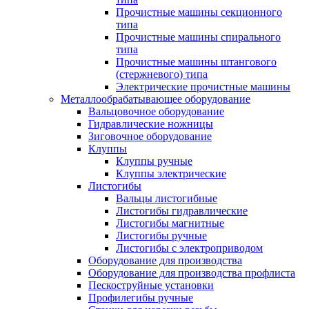
Прочистные машины секционного
типа
Прочистные машины спирального
типа
Прочистные машины штангового
(стержневого) типа
Электрические прочистные машины
Металлообрабатывающее оборудование
Вальцовочное оборудование
Гидравлические ножницы
Зиговочное оборудование
Клуппы
Клуппы ручные
Клуппы электрические
Листогибы
Вальцы листогибные
Листогибы гидравлические
Листогибы магнитные
Листогибы ручные
Листогибы с электроприводом
Оборудование для производства
Оборудование для производства профлиста
Пескоструйные установки
Профилегибы ручные